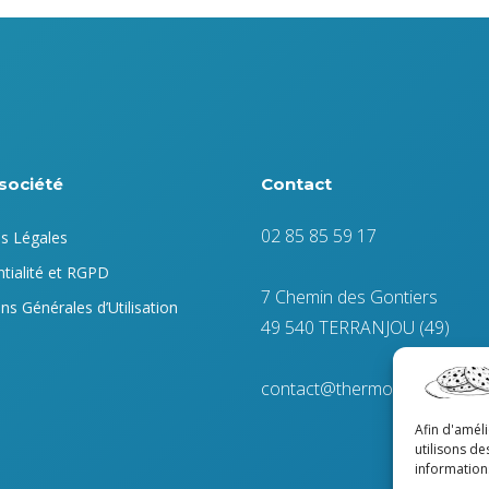
société
Contact
02 85 85 59 17
s Légales
tialité et RGPD
7 Chemin des Gontiers
ns Générales d’Utilisation
49 540 TERRANJOU (49)
contact@thermodynamic.fr
Afin d'amél
utilisons de
informations