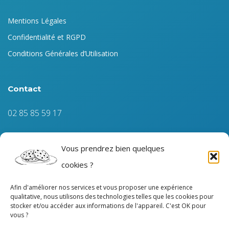
Mentions Légales
Confidentialité et RGPD
Conditions Générales d’Utilisation
Contact
02 85 85 59 17
7 Chemin des Gontiers
Vous prendrez bien quelques
49 540 TERRANJOU (49)
cookies ?
contact@thermodynamic.fr
Afin d'améliorer nos services et vous proposer une expérience
qualitative, nous utilisons des technologies telles que les cookies pour
stocker et/ou accéder aux informations de l'appareil. C'est OK pour
vous ?